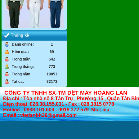
Thống kê
Đang online:
1
Hôm qua:
69
Trong tuần:
542
Trong tháng:
773
Trong năm:
18053
Tất cả:
32173
CÔNG TY TNHH SX-TM DỆT MAY HOÀNG LAN
Địa chỉ : Tòa nhà số 8 Tân Trụ , Phường 15 , Quận Tân Bì
Điện thoại :028.38.155.031 - Fax : 028.3815 0778
Hotline : 0938.101.609 - 0919.372.579 Ms Liễu
Email : vietlanbh39@gmail.com