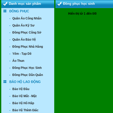
Danh mục sản phẩm
Đồng phục học sinh
ĐỒNG PHỤC
Hiển thị từ 1 đến 0/0
-
Quần Áo Công Nhân
-
Quần Áo Kỹ Sư
-
Đồng Phục Công Sở
-
Quần Áo Bảo Vệ
-
Đồng Phục Nhà Hàng
-
Yếm - Tạp Dề
-
Áo Thun
-
Đồng Phục Học Sinh
-
Đồng Phục Dân Quân
BẢO HỘ LAO ĐỘNG
-
Bảo Vệ Đầu
-
Bảo Vệ Mắt - Mặt
-
Bảo Vệ Hô Hấp
-
Bảo Vệ Thính Giác