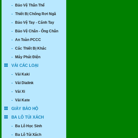
-
Bảo Vệ Thân Thể
-
Thiết Bị Chống Rơi Ngã
-
Bảo Vệ Tay - Cánh Tay
-
Bảo Vệ Chân - Ống Chân
-
An Toàn PCCC
-
Các Thiết Bị Khác
-
Máy Phát Điện
VẢI CÁC LOẠI
-
Vải Kaki
-
Vải Dialink
-
Vải Xi
-
Vải Kate
GIÀY BẢO HỘ
BA LÔ TÚI XÁCH
-
Ba Lô Học Sinh
-
Ba Lô Túi Xách