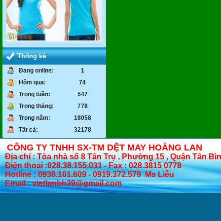
Thống kê
Đang online:
1
Hôm qua:
74
Trong tuần:
547
Trong tháng:
778
Trong năm:
18058
Tất cả:
32178
CÔNG TY TNHH SX-TM DỆT MAY HOÀNG LAN
Địa chỉ : Tòa nhà số 8 Tân Trụ , Phường 15 , Quận Tân Bì
Điện thoại :028.38.155.031 - Fax : 028.3815 0778
Hotline : 0938.101.609 - 0919.372.579 Ms Liễu
Email : vietlanbh39@gmail.com