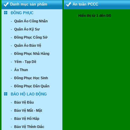
Danh mục sản phẩm
An toàn PCCC
ĐỒNG PHỤC
Hiển thị từ 1 đến 0/0
-
Quần Áo Công Nhân
-
Quần Áo Kỹ Sư
-
Đồng Phục Công Sở
-
Quần Áo Bảo Vệ
-
Đồng Phục Nhà Hàng
-
Yếm - Tạp Dề
-
Áo Thun
-
Đồng Phục Học Sinh
-
Đồng Phục Dân Quân
BẢO HỘ LAO ĐỘNG
-
Bảo Vệ Đầu
-
Bảo Vệ Mắt - Mặt
-
Bảo Vệ Hô Hấp
-
Bảo Vệ Thính Giác