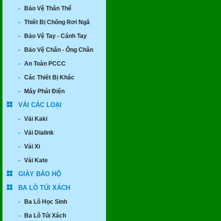
-
Bảo Vệ Thân Thể
-
Thiết Bị Chống Rơi Ngã
-
Bảo Vệ Tay - Cánh Tay
-
Bảo Vệ Chân - Ống Chân
-
An Toàn PCCC
-
Các Thiết Bị Khác
-
Máy Phát Điện
VẢI CÁC LOẠI
-
Vải Kaki
-
Vải Dialink
-
Vải Xi
-
Vải Kate
GIÀY BẢO HỘ
BA LÔ TÚI XÁCH
-
Ba Lô Học Sinh
-
Ba Lô Túi Xách