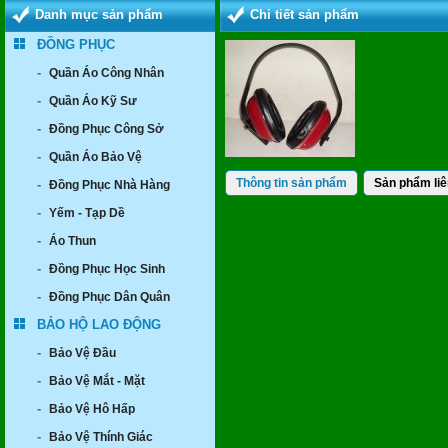
Danh mục sản phẩm
Chi tiết sản phẩm
ĐỒNG PHỤC
-
Quần Áo Công Nhân
-
Quần Áo Kỹ Sư
-
Đồng Phục Công Sở
-
Quần Áo Bảo Vệ
Thông tin sản phẩm
Sản phẩm liê
-
Đồng Phục Nhà Hàng
-
Yếm - Tạp Dề
-
Áo Thun
-
Đồng Phục Học Sinh
-
Đồng Phục Dân Quân
BẢO HỘ LAO ĐỘNG
-
Bảo Vệ Đầu
-
Bảo Vệ Mắt - Mặt
-
Bảo Vệ Hô Hấp
-
Bảo Vệ Thính Giác