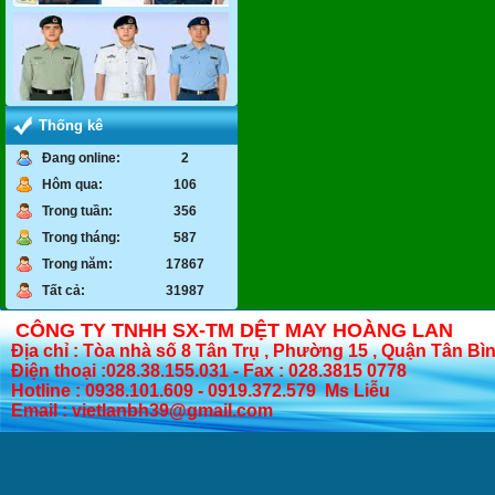
Thống kê
Đang online:
2
Hôm qua:
106
Trong tuần:
356
Trong tháng:
587
Trong năm:
17867
Tất cả:
31987
CÔNG TY TNHH SX-TM DỆT MAY HOÀNG LAN
Địa chỉ : Tòa nhà số 8 Tân Trụ , Phường 15 , Quận Tân Bì
Điện thoại :028.38.155.031 - Fax : 028.3815 0778
Hotline : 0938.101.609 - 0919.372.579 Ms Liễu
Email : vietlanbh39@gmail.com