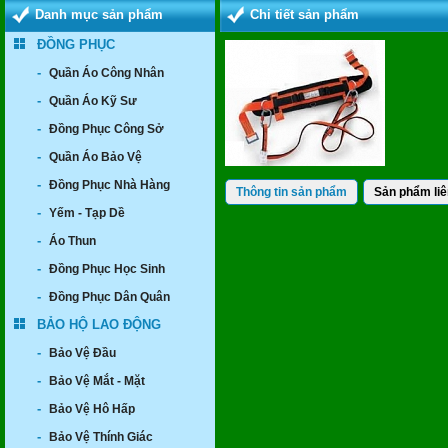
Danh mục sản phẩm
Chi tiết sản phẩm
ĐỒNG PHỤC
-
Quần Áo Công Nhân
-
Quần Áo Kỹ Sư
-
Đồng Phục Công Sở
-
Quần Áo Bảo Vệ
-
Đồng Phục Nhà Hàng
Thông tin sản phẩm
Sản phẩm liê
-
Yếm - Tạp Dề
-
Áo Thun
-
Đồng Phục Học Sinh
-
Đồng Phục Dân Quân
BẢO HỘ LAO ĐỘNG
-
Bảo Vệ Đầu
-
Bảo Vệ Mắt - Mặt
-
Bảo Vệ Hô Hấp
-
Bảo Vệ Thính Giác