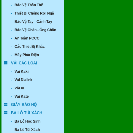
-
Bảo Vệ Thân Thể
-
Thiết Bị Chống Rơi Ngã
-
Bảo Vệ Tay - Cánh Tay
-
Bảo Vệ Chân - Ống Chân
-
An Toàn PCCC
-
Các Thiết Bị Khác
-
Máy Phát Điện
VẢI CÁC LOẠI
-
Vải Kaki
-
Vải Dialink
-
Vải Xi
-
Vải Kate
GIÀY BẢO HỘ
BA LÔ TÚI XÁCH
-
Ba Lô Học Sinh
-
Ba Lô Túi Xách