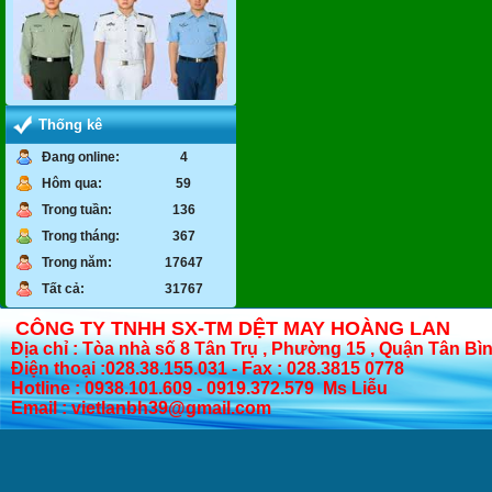
Thống kê
Đang online:
4
Hôm qua:
59
Trong tuần:
136
Trong tháng:
367
Trong năm:
17647
Tất cả:
31767
CÔNG TY TNHH SX-TM DỆT MAY HOÀNG LAN
Địa chỉ : Tòa nhà số 8 Tân Trụ , Phường 15 , Quận Tân Bì
Điện thoại :028.38.155.031 - Fax : 028.3815 0778
Hotline : 0938.101.609 - 0919.372.579 Ms Liễu
Email : vietlanbh39@gmail.com