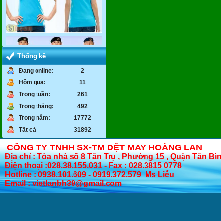
Thống kê
Đang online:
2
Hôm qua:
11
Trong tuần:
261
Trong tháng:
492
Trong năm:
17772
Tất cả:
31892
CÔNG TY TNHH SX-TM DỆT MAY HOÀNG LAN
Địa chỉ : Tòa nhà số 8 Tân Trụ , Phường 15 , Quận Tân Bì
Điện thoại :028.38.155.031 - Fax : 028.3815 0778
Hotline : 0938.101.609 - 0919.372.579 Ms Liễu
Email : vietlanbh39@gmail.com