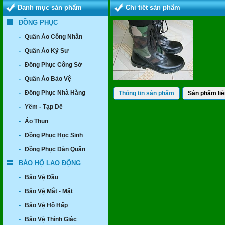
Danh mục sản phẩm
Chi tiết sản phẩm
ĐỒNG PHỤC
-
Quần Áo Công Nhân
-
Quần Áo Kỹ Sư
-
Đồng Phục Công Sở
-
Quần Áo Bảo Vệ
-
Đồng Phục Nhà Hàng
Thông tin sản phẩm
Sản phẩm liê
-
Yếm - Tạp Dề
-
Áo Thun
-
Đồng Phục Học Sinh
-
Đồng Phục Dân Quân
BẢO HỘ LAO ĐỘNG
-
Bảo Vệ Đầu
-
Bảo Vệ Mắt - Mặt
-
Bảo Vệ Hô Hấp
-
Bảo Vệ Thính Giác