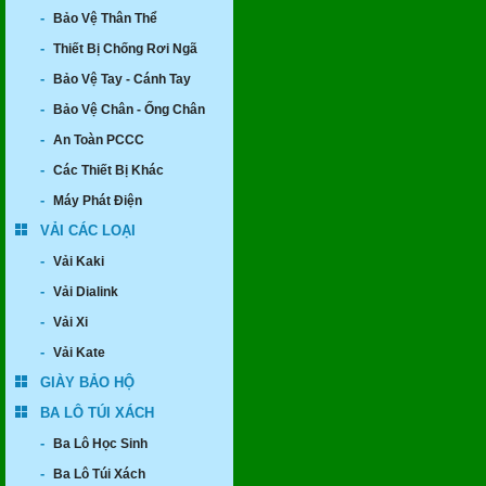
-
Bảo Vệ Thân Thể
-
Thiết Bị Chống Rơi Ngã
-
Bảo Vệ Tay - Cánh Tay
-
Bảo Vệ Chân - Ống Chân
-
An Toàn PCCC
-
Các Thiết Bị Khác
-
Máy Phát Điện
VẢI CÁC LOẠI
-
Vải Kaki
-
Vải Dialink
-
Vải Xi
-
Vải Kate
GIÀY BẢO HỘ
BA LÔ TÚI XÁCH
-
Ba Lô Học Sinh
-
Ba Lô Túi Xách