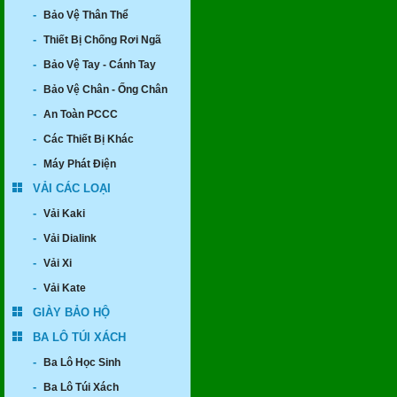
-
Bảo Vệ Thân Thể
-
Thiết Bị Chống Rơi Ngã
-
Bảo Vệ Tay - Cánh Tay
-
Bảo Vệ Chân - Ống Chân
-
An Toàn PCCC
-
Các Thiết Bị Khác
-
Máy Phát Điện
VẢI CÁC LOẠI
-
Vải Kaki
-
Vải Dialink
-
Vải Xi
-
Vải Kate
GIÀY BẢO HỘ
BA LÔ TÚI XÁCH
-
Ba Lô Học Sinh
-
Ba Lô Túi Xách