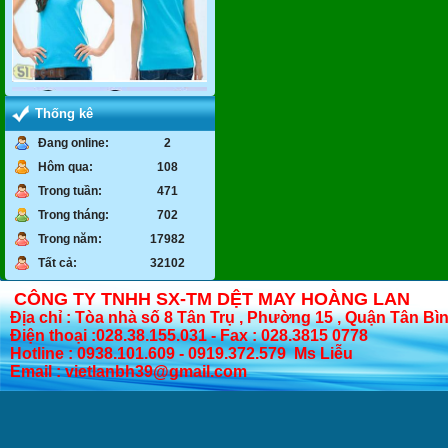
Thống kê
Đang online:
2
Hôm qua:
108
Trong tuần:
471
Trong tháng:
702
Trong năm:
17982
Tất cả:
32102
CÔNG TY TNHH SX-TM DỆT MAY HOÀNG LAN
Địa chỉ : Tòa nhà số 8 Tân Trụ , Phường 15 , Quận Tân Bì
Điện thoại :028.38.155.031 - Fax : 028.3815 0778
Hotline : 0938.101.609 - 0919.372.579 Ms Liễu
Email : vietlanbh39@gmail.com