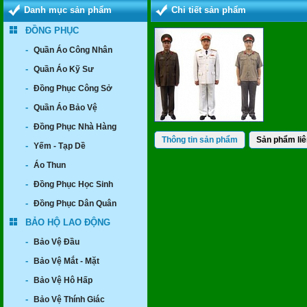
Danh mục sản phẩm
Chi tiết sản phẩm
ĐỒNG PHỤC
-
Quần Áo Công Nhân
-
Quần Áo Kỹ Sư
-
Đồng Phục Công Sở
-
Quần Áo Bảo Vệ
-
Đồng Phục Nhà Hàng
Thông tin sản phẩm
Sản phẩm liê
-
Yếm - Tạp Dề
-
Áo Thun
-
Đồng Phục Học Sinh
-
Đồng Phục Dân Quân
BẢO HỘ LAO ĐỘNG
-
Bảo Vệ Đầu
-
Bảo Vệ Mắt - Mặt
-
Bảo Vệ Hô Hấp
-
Bảo Vệ Thính Giác